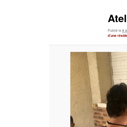
images
Ate
Publié le
8 
d’une résid