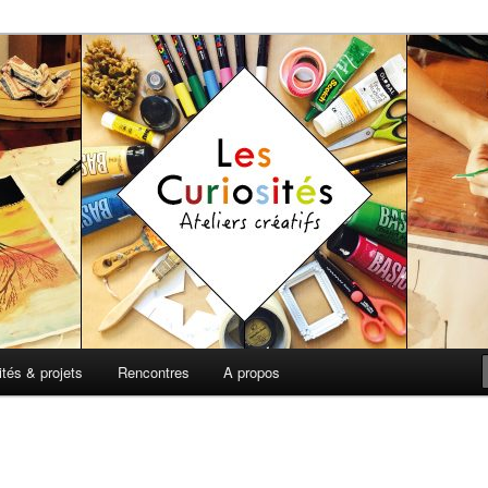
t de loisirs
 Ateliers Créatifs
ités & projets
Rencontres
A propos