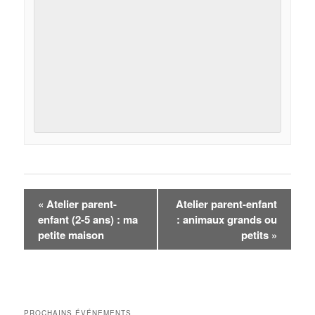
NAVIGATION
«
Atelier parent-
Atelier parent-enfant
ÉVÈNEMENT
enfant (2-5 ans) : ma
: animaux grands ou
petite maison
petits
»
PROCHAINS ÉVÉNEMENTS