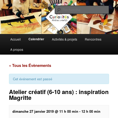
Aller
Ateliers d'expression artistique et de loisirs
au
Rech
contenu
principal
Les Curiosités Ateliers Créatifs
Menu
Calendrier
Accueil
Activités & projets
Rencontres
principal
A propos
« Tous les Évènements
Cet événement est passé
Atelier créatif (6-10 ans) : inspiration
Magritte
dimanche 27 janvier 2019 @ 11 h 00 min
-
12 h 00 min