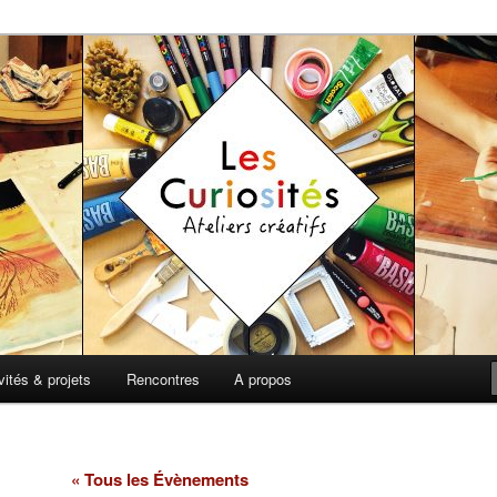
t de loisirs
 Ateliers Créatifs
vités & projets
Rencontres
A propos
« Tous les Évènements