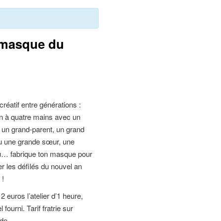
: masque du
 créatif entre générations :
on à quatre mains avec un
, un grand-parent, un grand
ou une grande sœur, une
… fabrique ton masque pour
r les défilés du nouvel an
 !
 12 euros l’atelier d’1 heure,
l fourni. Tarif fratrie sur
de.