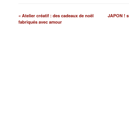
«
Atelier créatif : des cadeaux de noël
JAPON ! st
NAVIGATION
fabriqués avec amour
ÉVÈNEMENT