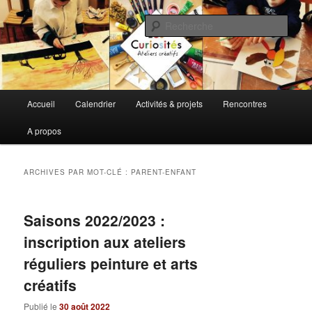
Aller
Aller
Ateliers d'expression artistique et de loisirs
au
au
Rech
contenu
contenu
principal
secondaire
Les Curiosités Ateliers Créatifs
Menu
Accueil
Calendrier
Activités & projets
Rencontres
principal
A propos
ARCHIVES PAR MOT-CLÉ :
PARENT-ENFANT
Saisons 2022/2023 :
inscription aux ateliers
réguliers peinture et arts
créatifs
Publié le
30 août 2022